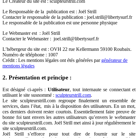
Le Créateur du site est : sculpteurstrill.com
Le Responsable de la publication est : Joël Strill
Contacter le responsable de la publication : joel.strill@libertysurf.fr
Le responsable de la publication est une personne physique
Le Webmaster est :
Joël Strill
Contacter le Webmaster : joel.strill@libertysurf.fr
L’hébergeur du site est : OVH 22 rue Kellermann 59100 Roubaix.
Numéro de téléphone : 1007
Crédit : Les mentions légales ont étés générées par
générateur de
mentions légales
2. Présentation et principe :
Est désigné ci-après :
Utilisateur
, tout internaute se connectant et
utilisant le site susnommé :
sculpteurstrill.com
.
Le site sculpteurstrill.com regroupe finalement un ensemble de
services, dans l’état, mis à la disposition des utilisateurs. En un mot,
ces derniers doivent rester courtois. Essentiellement faire preuve de
bonne foi tant envers les autres utilisateurs qu’envers le webmaster
du site sculpteurstrill.com. Joël Strill met ainsi à jour régulièrement le
site sculpteurstrill.com.
Joël Strill s’efforce pour tout dire de fournir sur le site