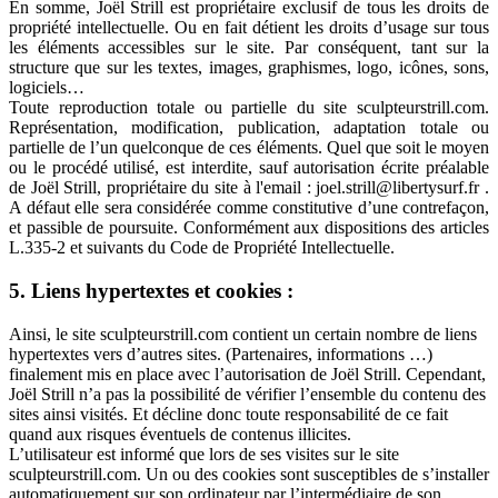
En somme, Joël Strill est propriétaire exclusif de tous les droits de
propriété intellectuelle. Ou en fait détient les droits d’usage sur tous
les éléments accessibles sur le site. Par conséquent, tant sur la
structure que sur les textes, images, graphismes, logo, icônes, sons,
logiciels…
Toute reproduction totale ou partielle du site sculpteurstrill.com.
Représentation, modification, publication, adaptation totale ou
partielle de l’un quelconque de ces éléments. Quel que soit le moyen
ou le procédé utilisé, est interdite, sauf autorisation écrite préalable
de Joël Strill, propriétaire du site à l'email : joel.strill@libertysurf.fr .
A défaut elle sera considérée comme constitutive d’une contrefaçon,
et passible de poursuite. Conformément aux dispositions des articles
L.335-2 et suivants du Code de Propriété Intellectuelle.
5. Liens hypertextes et cookies :
Ainsi, le site sculpteurstrill.com contient un certain nombre de liens
hypertextes vers d’autres sites. (Partenaires, informations …)
finalement mis en place avec l’autorisation de Joël Strill. Cependant,
Joël Strill n’a pas la possibilité de vérifier l’ensemble du contenu des
sites ainsi visités. Et décline donc toute responsabilité de ce fait
quand aux risques éventuels de contenus illicites.
L’utilisateur est informé que lors de ses visites sur le site
sculpteurstrill.com. Un ou des cookies sont susceptibles de s’installer
automatiquement sur son ordinateur par l’intermédiaire de son