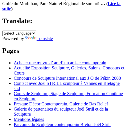
Golfe du Morbihan, Parc Naturel Régional de surcroît
… (
Lire la
suite
)
Translate:
Powered by
Translate
Pages
Acheter une œuvre d’ art d’ un artiste contemporain
Actualité Exposition Sculpture, Galeries, Salons, Concours et
Cours
Concours de Sculpture International aux J O de Pékin 2008
Contact avec Joël STRILL sculpteur à Vannes en Bretagne
sud
Cours de Sculpture, Stage de Sculpture, Formation Continue
en Sculpture
Fresque Décor Contemporain, Galerie de Bas Relief
Galerie de partenaires du sculpteur Joël Strill et de la
Sculpture
Mentions légales
Parcours du Sculpteur contemporain Breton Joël Strill