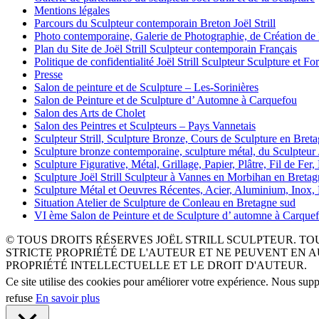
Mentions légales
Parcours du Sculpteur contemporain Breton Joël Strill
Photo contemporaine, Galerie de Photographie, de Création de
Plan du Site de Joël Strill Sculpteur contemporain Français
Politique de confidentialité Joël Strill Sculpteur Sculpture et F
Presse
Salon de peinture et de Sculpture – Les-Sorinières
Salon de Peinture et de Sculpture d’ Automne à Carquefou
Salon des Arts de Cholet
Salon des Peintres et Sculpteurs – Pays Vannetais
Sculpteur Strill, Sculpture Bronze, Cours de Sculpture en Bret
Sculpture bronze contemporaine, sculpture métal, du Sculpteur J
Sculpture Figurative, Métal, Grillage, Papier, Plâtre, Fil de Fer
Sculpture Joël Strill Sculpteur à Vannes en Morbihan en Breta
Sculpture Métal et Oeuvres Récentes, Acier, Aluminium, Inox,
Situation Atelier de Sculpture de Conleau en Bretagne sud
VI ème Salon de Peinture et de Sculpture d’ automne à Carque
© TOUS DROITS RÉSERVES JOËL STRILL SCULPTEUR. T
STRICTE PROPRIÉTÉ DE L'AUTEUR ET NE PEUVENT EN AUCUN C
PROPRIÉTÉ INTELLECTUELLE ET LE DROIT D'AUTEUR.
Ce site utilise des cookies pour améliorer votre expérience. Nous sup
refuse
En savoir plus