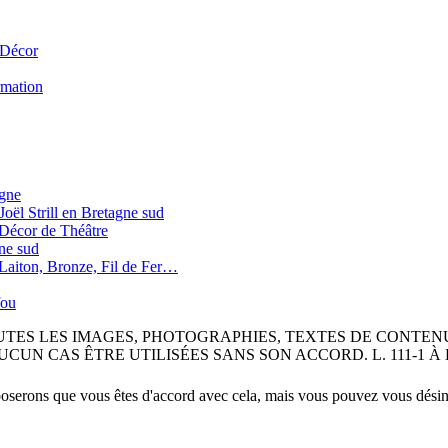
 Décor
ormation
agne
oël Strill en Bretagne sud
, Décor de Théâtre
gne sud
 Laiton, Bronze, Fil de Fer…
fou
OUTES LES IMAGES, PHOTOGRAPHIES, TEXTES DE CONTEN
AS ÊTRE UTILISÉES SANS SON ACCORD. L. 111-1 À L. 111.5, 
poserons que vous êtes d'accord avec cela, mais vous pouvez vous désins