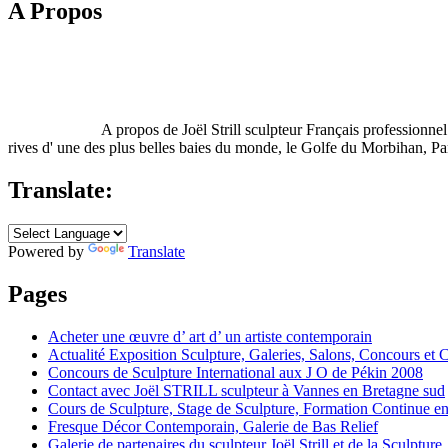
A Propos
A propos de Joël Strill sculpteur Français profession
rives d' une des plus belles baies du monde, le Golfe du Morbihan, Pa
Translate:
Powered by
Translate
Pages
Acheter une œuvre d’ art d’ un artiste contemporain
Actualité Exposition Sculpture, Galeries, Salons, Concours et 
Concours de Sculpture International aux J O de Pékin 2008
Contact avec Joël STRILL sculpteur à Vannes en Bretagne sud
Cours de Sculpture, Stage de Sculpture, Formation Continue en
Fresque Décor Contemporain, Galerie de Bas Relief
Galerie de partenaires du sculpteur Joël Strill et de la Sculpture