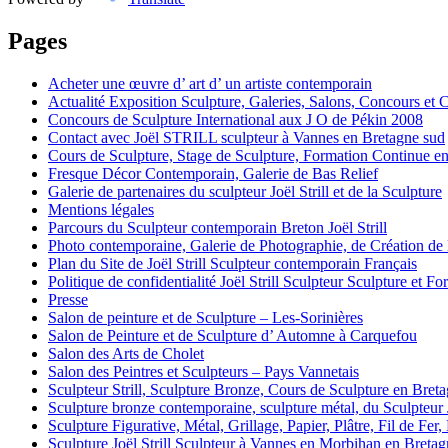
Pages
Acheter une œuvre d’ art d’ un artiste contemporain
Actualité Exposition Sculpture, Galeries, Salons, Concours et 
Concours de Sculpture International aux J O de Pékin 2008
Contact avec Joël STRILL sculpteur à Vannes en Bretagne sud
Cours de Sculpture, Stage de Sculpture, Formation Continue en
Fresque Décor Contemporain, Galerie de Bas Relief
Galerie de partenaires du sculpteur Joël Strill et de la Sculpture
Mentions légales
Parcours du Sculpteur contemporain Breton Joël Strill
Photo contemporaine, Galerie de Photographie, de Création de
Plan du Site de Joël Strill Sculpteur contemporain Français
Politique de confidentialité Joël Strill Sculpteur Sculpture et F
Presse
Salon de peinture et de Sculpture – Les-Sorinières
Salon de Peinture et de Sculpture d’ Automne à Carquefou
Salon des Arts de Cholet
Salon des Peintres et Sculpteurs – Pays Vannetais
Sculpteur Strill, Sculpture Bronze, Cours de Sculpture en Bret
Sculpture bronze contemporaine, sculpture métal, du Sculpteur J
Sculpture Figurative, Métal, Grillage, Papier, Plâtre, Fil de Fer
Sculpture Joël Strill Sculpteur à Vannes en Morbihan en Breta