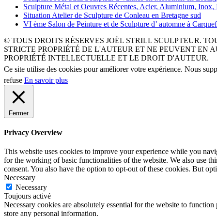
Sculpture Métal et Oeuvres Récentes, Acier, Aluminium, Inox,
Situation Atelier de Sculpture de Conleau en Bretagne sud
VI ème Salon de Peinture et de Sculpture d’ automne à Carque
© TOUS DROITS RÉSERVES JOËL STRILL SCULPTEUR. T
STRICTE PROPRIÉTÉ DE L'AUTEUR ET NE PEUVENT EN AUCUN C
PROPRIÉTÉ INTELLECTUELLE ET LE DROIT D'AUTEUR.
Ce site utilise des cookies pour améliorer votre expérience. Nous sup
refuse
En savoir plus
Fermer
Privacy Overview
This website uses cookies to improve your experience while you naviga
for the working of basic functionalities of the website. We also use t
consent. You also have the option to opt-out of these cookies. But op
Necessary
Necessary
Toujours activé
Necessary cookies are absolutely essential for the website to function 
store any personal information.