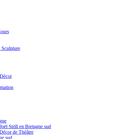
Cours
 Sculpture
 Décor
ormation
agne
oël Strill en Bretagne sud
, Décor de Théâtre
gne sud