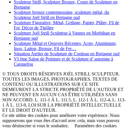
Sculpteur Strill, Sculpture Bronze, Cours de Sculpture en
Bretagne
Sculpture bronze contemporaine, sculpture métal, du
Sculpteur Joël Strill en Bretagne sud
Sculpture Figurative, Métal, Grillage, Papier, Plâtre, Fil de
Fer, Décor de Théâtre
Sculpture Joël Strill Sculpteur à Vannes en Morbihan en
Bretagne sud
Sculpture Métal et Oeuvres Récentes, Acier, Aluminium,
Inox, Laiton, Bronze, Fil de Fer…
Situation Atelier de Sculpture de Conleau en Bretagne sud
VI ème Salon de Peinture et de Sculpture d’ automne à
Carquefou
© TOUS DROITS RÉSERVES JOËL STRILL SCULPTEUR.
TOUTES LES IMAGES, PHOTOGRAPHIES, TEXTES DE
CONTENU OU ILLUSTRATIONS SUR CE SITE
DEMEURENT LA STRICTE PROPRIÉTÉ DE L'AUTEUR ET
NE PEUVENT EN AUCUN CAS ÊTRE UTILISÉES SANS
SON ACCORD. L. 111-1 À L. 111.5, L. 112-1 À L. 112-4, L. 113-
1 À L. 113-9, LOI SUR LA PROPRIÉTÉ INTELLECTUELLE
ET LE DROIT D'AUTEUR.
Ce site utilise des cookies pour améliorer votre expérience. Nous
supposerons que vous êtes d'accord avec cela, mais vous pouvez
vous désinscrire si vous le souhaitez.
Paramètres des cookies