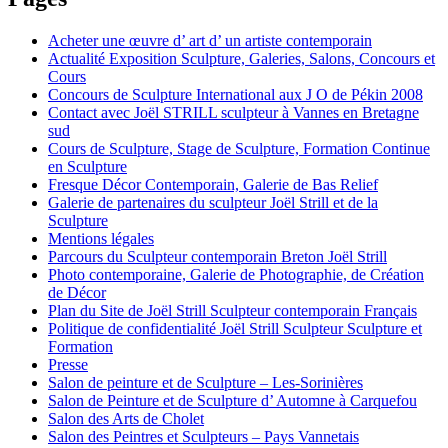
Acheter une œuvre d’ art d’ un artiste contemporain
Actualité Exposition Sculpture, Galeries, Salons, Concours et
Cours
Concours de Sculpture International aux J O de Pékin 2008
Contact avec Joël STRILL sculpteur à Vannes en Bretagne
sud
Cours de Sculpture, Stage de Sculpture, Formation Continue
en Sculpture
Fresque Décor Contemporain, Galerie de Bas Relief
Galerie de partenaires du sculpteur Joël Strill et de la
Sculpture
Mentions légales
Parcours du Sculpteur contemporain Breton Joël Strill
Photo contemporaine, Galerie de Photographie, de Création
de Décor
Plan du Site de Joël Strill Sculpteur contemporain Français
Politique de confidentialité Joël Strill Sculpteur Sculpture et
Formation
Presse
Salon de peinture et de Sculpture – Les-Sorinières
Salon de Peinture et de Sculpture d’ Automne à Carquefou
Salon des Arts de Cholet
Salon des Peintres et Sculpteurs – Pays Vannetais