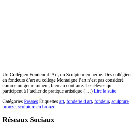
Un Collégien Fondeur d’ Art, un Sculpteur en herbe. Des collégiens
en fondeurs d’art au collège Montaigne,l’art n’est pas considéré
comme un genre mineur, bien au contraire. Les élèves qui
participent à l’atelier de pratique artistique ( …)
Lire la suite
Catégories
Presses
Étiquettes
art
,
fonderie d art
,
fondeur
,
sculpture
bronze
,
sculpture en bronze
Réseaux Sociaux