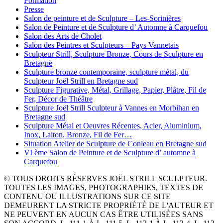
Formation
Presse
Salon de peinture et de Sculpture – Les-Sorinières
Salon de Peinture et de Sculpture d’ Automne à Carquefou
Salon des Arts de Cholet
Salon des Peintres et Sculpteurs – Pays Vannetais
Sculpteur Strill, Sculpture Bronze, Cours de Sculpture en
Bretagne
Sculpture bronze contemporaine, sculpture métal, du
Sculpteur Joël Strill en Bretagne sud
Sculpture Figurative, Métal, Grillage, Papier, Plâtre, Fil de
Fer, Décor de Théâtre
Sculpture Joël Strill Sculpteur à Vannes en Morbihan en
Bretagne sud
Sculpture Métal et Oeuvres Récentes, Acier, Aluminium,
Inox, Laiton, Bronze, Fil de Fer…
Situation Atelier de Sculpture de Conleau en Bretagne sud
VI ème Salon de Peinture et de Sculpture d’ automne à
Carquefou
© TOUS DROITS RÉSERVES JOËL STRILL SCULPTEUR.
TOUTES LES IMAGES, PHOTOGRAPHIES, TEXTES DE
CONTENU OU ILLUSTRATIONS SUR CE SITE
DEMEURENT LA STRICTE PROPRIÉTÉ DE L'AUTEUR ET
NE PEUVENT EN AUCUN CAS ÊTRE UTILISÉES SANS