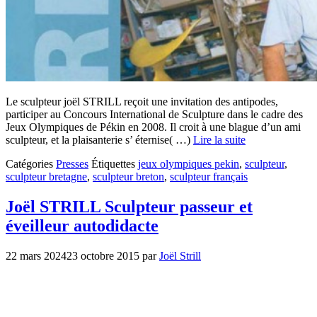
Le sculpteur joël STRILL reçoit une invitation des antipodes,
participer au Concours International de Sculpture dans le cadre des
Jeux Olympiques de Pékin en 2008. Il croit à une blague d’un ami
sculpteur, et la plaisanterie s’ éternise( …)
Lire la suite
Catégories
Presses
Étiquettes
jeux olympiques pekin
,
sculpteur
,
sculpteur bretagne
,
sculpteur breton
,
sculpteur français
Joël STRILL Sculpteur passeur et
éveilleur autodidacte
22 mars 2024
23 octobre 2015
par
Joël Strill