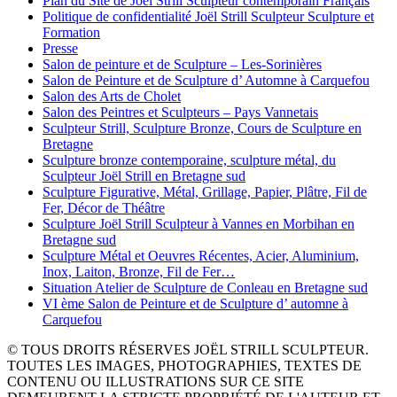
Plan du Site de Joël Strill Sculpteur contemporain Français
Politique de confidentialité Joël Strill Sculpteur Sculpture et
Formation
Presse
Salon de peinture et de Sculpture – Les-Sorinières
Salon de Peinture et de Sculpture d’ Automne à Carquefou
Salon des Arts de Cholet
Salon des Peintres et Sculpteurs – Pays Vannetais
Sculpteur Strill, Sculpture Bronze, Cours de Sculpture en
Bretagne
Sculpture bronze contemporaine, sculpture métal, du
Sculpteur Joël Strill en Bretagne sud
Sculpture Figurative, Métal, Grillage, Papier, Plâtre, Fil de
Fer, Décor de Théâtre
Sculpture Joël Strill Sculpteur à Vannes en Morbihan en
Bretagne sud
Sculpture Métal et Oeuvres Récentes, Acier, Aluminium,
Inox, Laiton, Bronze, Fil de Fer…
Situation Atelier de Sculpture de Conleau en Bretagne sud
VI ème Salon de Peinture et de Sculpture d’ automne à
Carquefou
© TOUS DROITS RÉSERVES JOËL STRILL SCULPTEUR.
TOUTES LES IMAGES, PHOTOGRAPHIES, TEXTES DE
CONTENU OU ILLUSTRATIONS SUR CE SITE