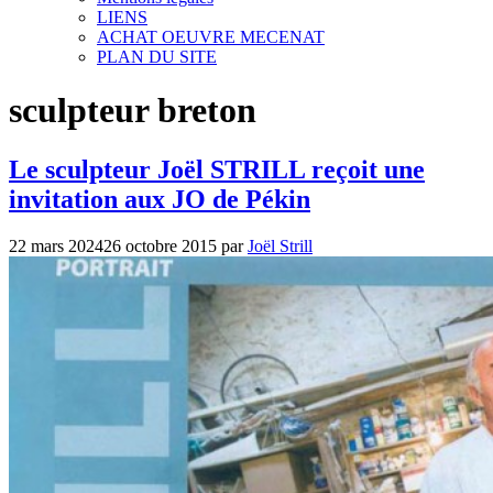
LIENS
ACHAT OEUVRE MECENAT
PLAN DU SITE
sculpteur breton
Le sculpteur Joël STRILL reçoit une
invitation aux JO de Pékin
22 mars 2024
26 octobre 2015
par
Joël Strill