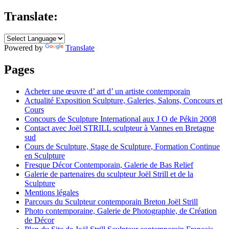
Translate:
Powered by
Translate
Pages
Acheter une œuvre d’ art d’ un artiste contemporain
Actualité Exposition Sculpture, Galeries, Salons, Concours et
Cours
Concours de Sculpture International aux J O de Pékin 2008
Contact avec Joël STRILL sculpteur à Vannes en Bretagne
sud
Cours de Sculpture, Stage de Sculpture, Formation Continue
en Sculpture
Fresque Décor Contemporain, Galerie de Bas Relief
Galerie de partenaires du sculpteur Joël Strill et de la
Sculpture
Mentions légales
Parcours du Sculpteur contemporain Breton Joël Strill
Photo contemporaine, Galerie de Photographie, de Création
de Décor